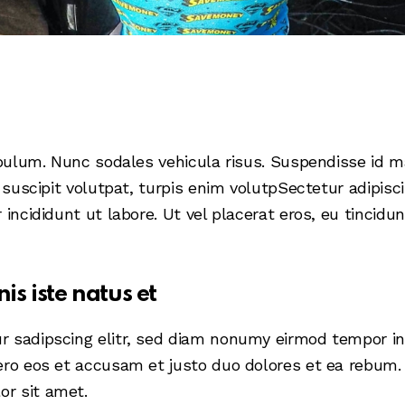
ibulum. Nunc sodales vehicula risus. Suspendisse id ma
l suscipit volutpat, turpis enim volutpSectetur adipisc
incididunt ut labore. Ut vel placerat eros, eu tincidunt
is iste natus et
r sadipscing elitr, sed diam nonumy eirmod tempor in
ero eos et accusam et justo duo dolores et ea rebum. 
r sit amet.