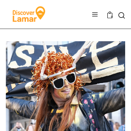
Sear
0