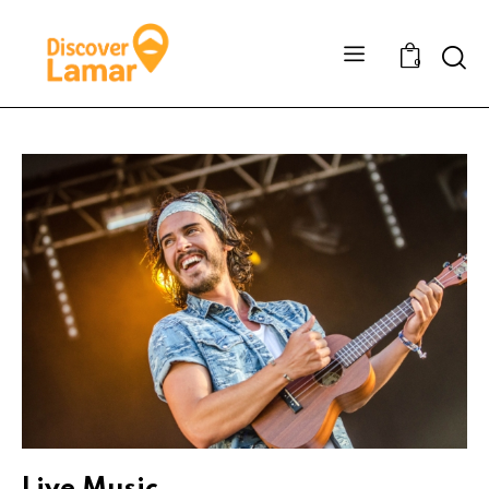
Sear
0