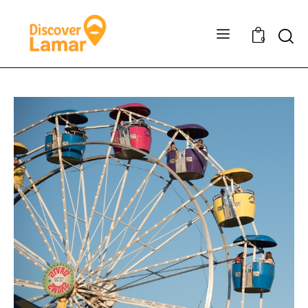
Sear
0