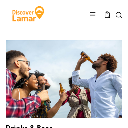
Sear
0