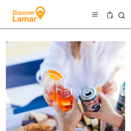
Sear
0