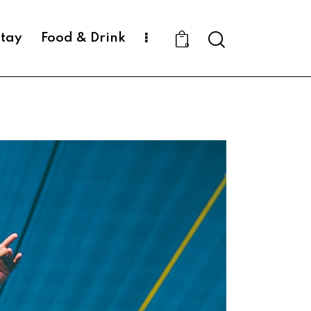
Search
Stay
Food & Drink
0