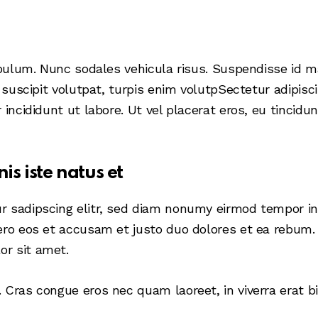
ibulum. Nunc sodales vehicula risus. Suspendisse id ma
l suscipit volutpat, turpis enim volutpSectetur adipisc
incididunt ut labore. Ut vel placerat eros, eu tincidunt
is iste natus et
r sadipscing elitr, sed diam nonumy eirmod tempor in
ero eos et accusam et justo duo dolores et ea rebum. 
r sit amet.
 Cras congue eros nec quam laoreet, in viverra erat b